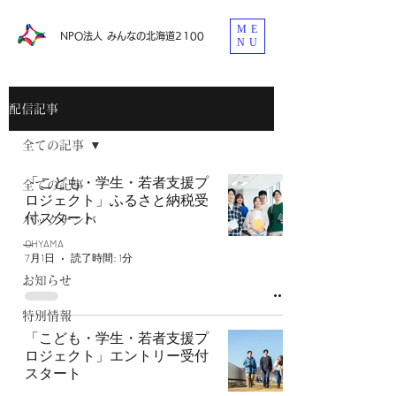
ME
​NPO法人 みんなの北海道2100
NU
配信記事
全ての記事
「こども・学生・若者支援プ
全ての記事
ロジェクト」ふるさと納税受
付スタート
バックナンバ
OHYAMA
ー
7月1日
読了時間: 1分
お知らせ
特別情報
「こども・学生・若者支援プ
ロジェクト」エントリー受付
スタート