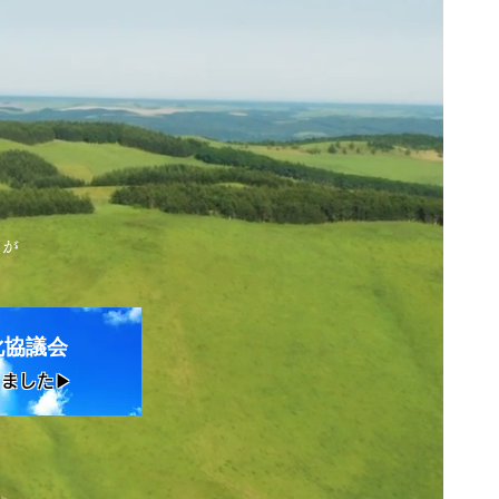
」が
化協議会
ました▶︎